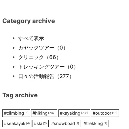
ナ
Category archive
ビ
すべて表示
ゲ
カヤックツアー
（0）
ー
クリニック
（66）
トレッキングツアー
（0）
シ
日々の活動報告
（277）
ョ
Tag archive
ン
#
climbing
#
hiking
#
kayaking
#
outdoor
(5)
(737)
(736)
(18)
#
seakayak
#
ski
#
snowboad
#
trekking
(4)
(2)
(1)
(7)