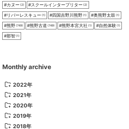
#
カヌー
#
スクールインタープリター
(2)
(2)
#
リバーレスキュー
#
四国吉野川熊野
#
奥熊野太鼓
(1)
(1)
(1)
#
熊野
#
熊野古道
#
熊野本宮大社
#
自然体験
(749)
(749)
(1)
(1)
#
那智
(1)
Monthly archive
2022年
2022年 10月
(1)
2021年
2022年 9月
(5)
2021年 12月
(8)
2020年
2022年 8月
(10)
2021年 11月
(5)
2020年 8月
(9)
2019年
2022年 7月
(11)
2021年 10月
(10)
2020年 7月
(10)
2019年 8月
(3)
2018年