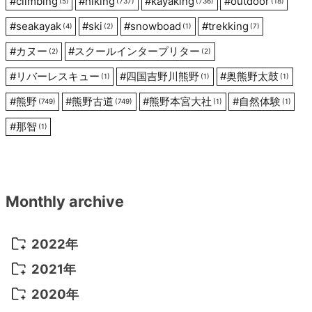
ン
#
climbing
#
hiking
#
kayaking
#
outdoor
(5)
(737)
(736)
(18)
#
seakayak
#
ski
#
snowboad
#
trekking
(4)
(2)
(1)
(7)
#
カヌー
#
スクールインタープリター
(2)
(2)
#
リバーレスキュー
#
四国吉野川熊野
#
奥熊野太鼓
(1)
(1)
(1)
#
熊野
#
熊野古道
#
熊野本宮大社
#
自然体験
(749)
(749)
(1)
(1)
#
那智
(1)
Monthly archive
2022年
2022年 10月
(1)
2021年
2022年 9月
(5)
2021年 12月
(8)
2020年