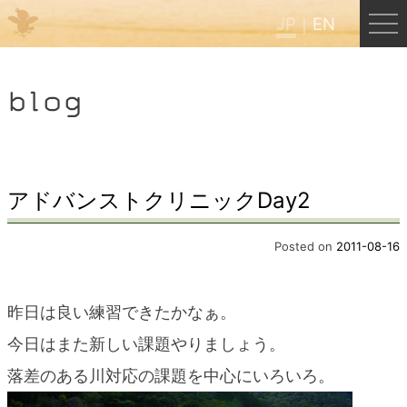
JP
EN
Menu
blog
JP
EN
HOME
アドバンストクリニックDay2
B&B Cafe ほんぐう
Posted on
2011-08-16
くまのバックパッカーズ
昨日は良い練習できたかなぁ。
今日はまた新しい課題やりましょう。
くまのエクスペリエンス
落差のある川対応の課題を中心にいろいろ。