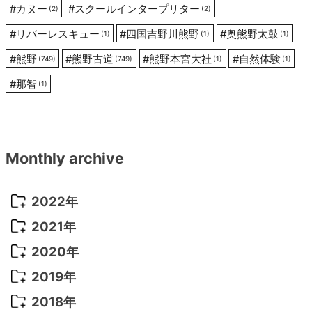
#
カヌー
#
スクールインタープリター
(2)
(2)
#
リバーレスキュー
#
四国吉野川熊野
#
奥熊野太鼓
(1)
(1)
(1)
#
熊野
#
熊野古道
#
熊野本宮大社
#
自然体験
(749)
(749)
(1)
(1)
#
那智
(1)
Monthly archive
2022年
2022年 10月
(1)
2021年
2022年 9月
(5)
2021年 12月
(8)
2020年
2022年 8月
(10)
2021年 11月
(5)
2020年 8月
(9)
2019年
2022年 7月
(11)
2021年 10月
(10)
2020年 7月
(10)
2019年 8月
(3)
2018年