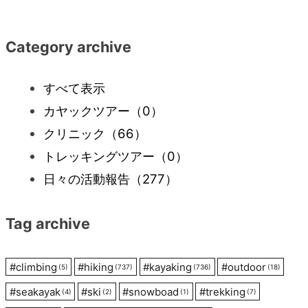
稿
ナ
Category archive
ビ
すべて表示
カヤックツアー
（0）
ゲ
クリニック
（66）
ー
トレッキングツアー
（0）
日々の活動報告
（277）
シ
Tag archive
ョ
ン
#
climbing
#
hiking
#
kayaking
#
outdoor
(5)
(737)
(736)
(18)
#
seakayak
#
ski
#
snowboad
#
trekking
(4)
(2)
(1)
(7)