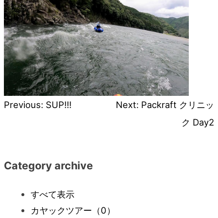
Previous:
SUP!!!
Next:
Packraft クリニッ
投
ク Day2
稿
ナ
Category archive
ビ
すべて表示
カヤックツアー
（0）
ゲ