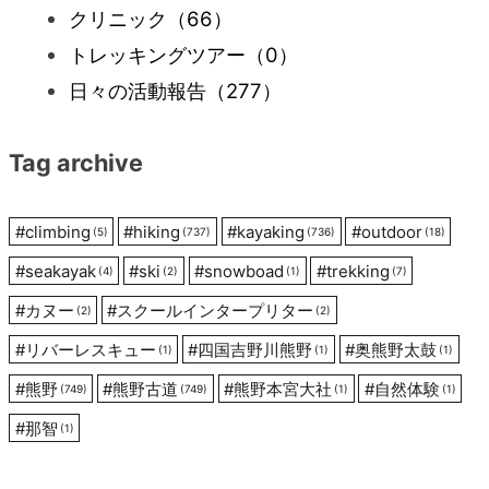
クリニック
（66）
ー
トレッキングツアー
（0）
日々の活動報告
（277）
シ
Tag archive
ョ
ン
#
climbing
#
hiking
#
kayaking
#
outdoor
(5)
(737)
(736)
(18)
#
seakayak
#
ski
#
snowboad
#
trekking
(4)
(2)
(1)
(7)
#
カヌー
#
スクールインタープリター
(2)
(2)
#
リバーレスキュー
#
四国吉野川熊野
#
奥熊野太鼓
(1)
(1)
(1)
#
熊野
#
熊野古道
#
熊野本宮大社
#
自然体験
(749)
(749)
(1)
(1)
#
那智
(1)