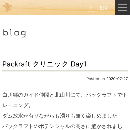
JP
EN
Menu
blog
JP
EN
HOME
Packraft クリニック Day1
B&B Cafe ほんぐう
Posted on
2020-07-27
白川郷のガイド仲間と北山川にて、パックラフトでト
くまのバックパッカーズ
レーニング。
ダム放水が有りながらも濁りも無く楽しめました。
くまのエクスペリエンス
パックラフトのポテンシャルの高さに驚かされまし