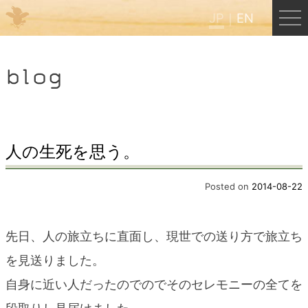
JP
EN
Menu
blog
JP
EN
HOME
人の生死を思う。
B&B Cafe ほんぐう
Posted on
2014-08-22
くまのバックパッカーズ
先日、人の旅立ちに直面し、現世での送り方で旅立ち
を見送りました。
くまのエクスペリエンス
自身に近い人だったのでのでそのセレモニーの全てを