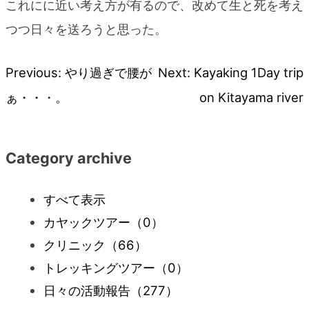
これにに近い考え方が有るので、改めて生と死を考え
つつ日々を送ろうと思った。
Previous:
やり過ぎで腰が
Next:
Kayaking 1Day trip
投
ぁ・・・。
on Kitayama river
稿
ナ
Category archive
ビ
すべて表示
カヤックツアー
（0）
ゲ
クリニック
（66）
ー
トレッキングツアー
（0）
日々の活動報告
（277）
シ