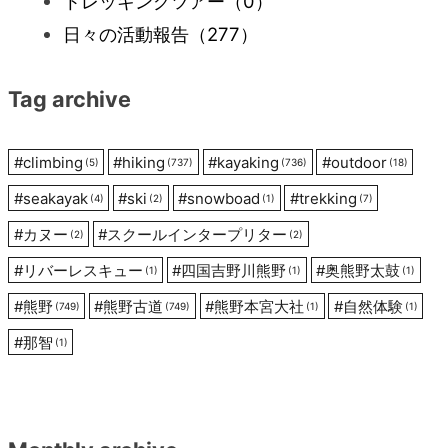
ー
トレッキングツアー
（0）
日々の活動報告
（277）
シ
Tag archive
ョ
ン
#
climbing
#
hiking
#
kayaking
#
outdoor
(5)
(737)
(736)
(18)
#
seakayak
#
ski
#
snowboad
#
trekking
(4)
(2)
(1)
(7)
#
カヌー
#
スクールインタープリター
(2)
(2)
#
リバーレスキュー
#
四国吉野川熊野
#
奥熊野太鼓
(1)
(1)
(1)
#
熊野
#
熊野古道
#
熊野本宮大社
#
自然体験
(749)
(749)
(1)
(1)
#
那智
(1)