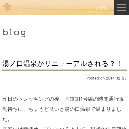
JP
EN
Menu
blog
JP
EN
HOME
湯ノ口温泉がリニューアルされる？！
B&B Cafe ほんぐう
Posted on
2014-12-25
くまのバックパッカーズ
昨日のトレッキングの後、国道311号線の時間通行規
制待ちに、ちょうど良いと湯の口温泉で温まりまし
くまのエクスペリエンス
た。