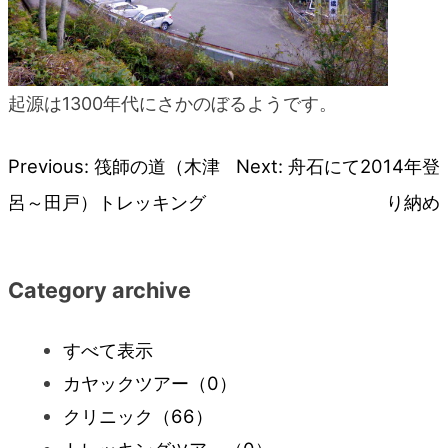
起源は1300年代にさかのぼるようです。
Previous:
筏師の道（木津
Next:
舟石にて2014年登
投
呂～田戸）トレッキング
り納め
稿
ナ
Category archive
ビ
すべて表示
カヤックツアー
（0）
ゲ
クリニック
（66）