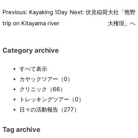
Previous:
Kayaking 1Day
Next:
伏見稲荷大社「熊野
投
trip on Kitayama river
大権現」へ
稿
ナ
Category archive
ビ
すべて表示
カヤックツアー
（0）
ゲ
クリニック
（66）
ー
トレッキングツアー
（0）
日々の活動報告
（277）
シ
Tag archive
ョ