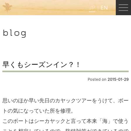
JP
EN
Menu
blog
JP
EN
HOME
早くもシーズンイン？！
B&B Cafe ほんぐう
Posted on
2015-01-29
くまのバックパッカーズ
思いのほか早い先日のカヤックツアーをうけて、ボー
トの気になっていた所を修理。
くまのエクスペリエンス
このボートはシーカヤックと言って本来「海」で使う