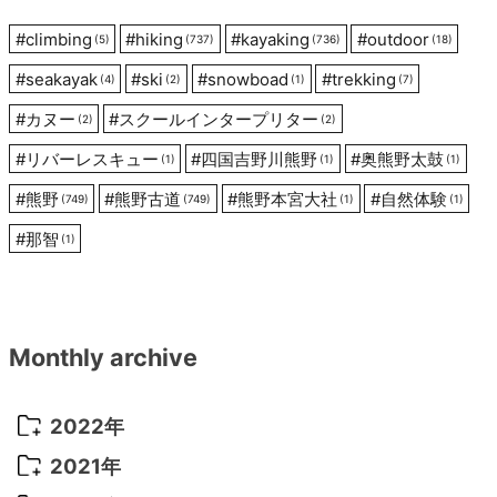
ン
#
climbing
#
hiking
#
kayaking
#
outdoor
(5)
(737)
(736)
(18)
#
seakayak
#
ski
#
snowboad
#
trekking
(4)
(2)
(1)
(7)
#
カヌー
#
スクールインタープリター
(2)
(2)
#
リバーレスキュー
#
四国吉野川熊野
#
奥熊野太鼓
(1)
(1)
(1)
#
熊野
#
熊野古道
#
熊野本宮大社
#
自然体験
(749)
(749)
(1)
(1)
#
那智
(1)
Monthly archive
2022年
2022年 10月
(1)
2021年