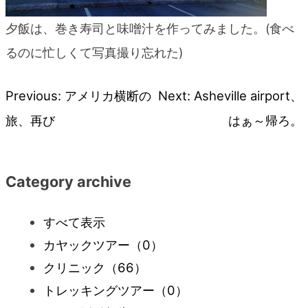
夕飯は、巻き寿司と味噌汁を作ってみました。(食べ
るのに忙しくて写真撮り忘れた)
Previous:
アメリカ横断の
Next:
Asheville airport、
投
旅、再び
はぁ～帰ろ。
稿
ナ
Category archive
ビ
すべて表示
カヤックツアー
（0）
ゲ
クリニック
（66）
ー
トレッキングツアー
（0）