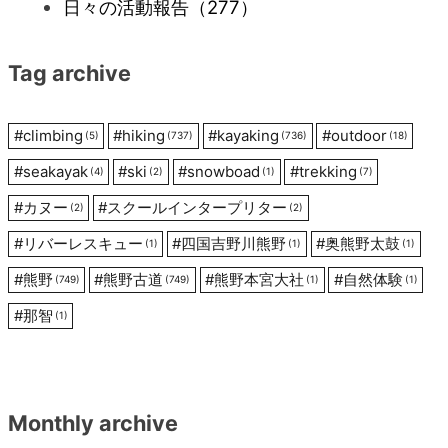
日々の活動報告
（277）
シ
Tag archive
ョ
ン
#
climbing
#
hiking
#
kayaking
#
outdoor
(5)
(737)
(736)
(18)
#
seakayak
#
ski
#
snowboad
#
trekking
(4)
(2)
(1)
(7)
#
カヌー
#
スクールインタープリター
(2)
(2)
#
リバーレスキュー
#
四国吉野川熊野
#
奥熊野太鼓
(1)
(1)
(1)
#
熊野
#
熊野古道
#
熊野本宮大社
#
自然体験
(749)
(749)
(1)
(1)
#
那智
(1)
Monthly archive