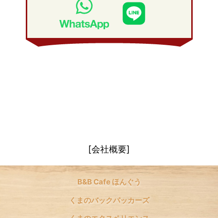
2009年 1月
(19)
2008年 2月
(20)
2008年 1月
(21)
[会社概要]
B&B Cafe ほんぐう
くまのバックパッカーズ