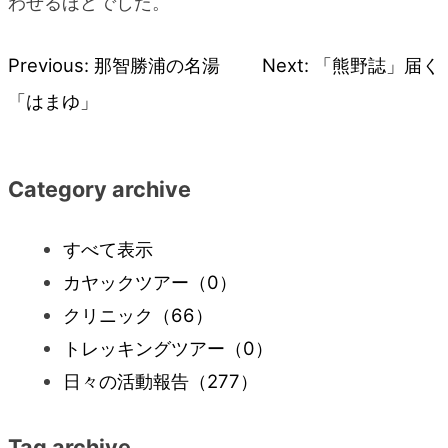
わせるほどでした。
Previous:
那智勝浦の名湯
Next:
「熊野誌」届く
投
「はまゆ」
稿
ナ
Category archive
ビ
すべて表示
カヤックツアー
（0）
ゲ
クリニック
（66）
ー
トレッキングツアー
（0）
日々の活動報告
（277）
シ
Tag archive