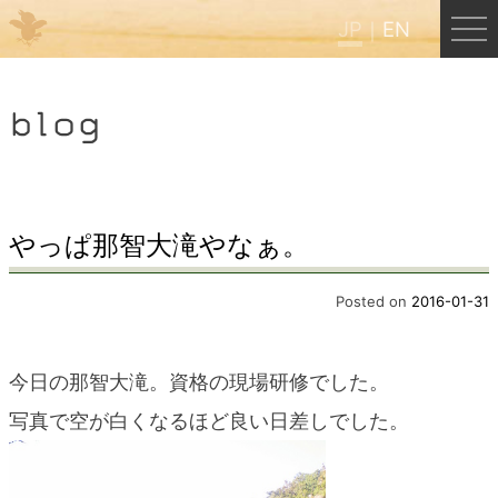
JP
EN
Menu
blog
JP
EN
HOME
やっぱ那智大滝やなぁ。
B&B Cafe ほんぐう
Posted on
2016-01-31
くまのバックパッカーズ
今日の那智大滝。資格の現場研修でした。
写真で空が白くなるほど良い日差しでした。
くまのエクスペリエンス