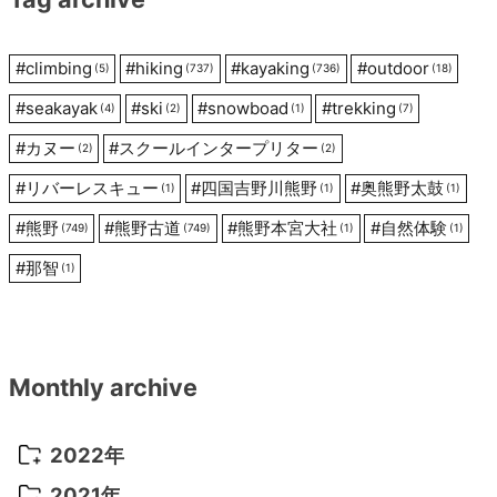
ョ
ン
#
climbing
#
hiking
#
kayaking
#
outdoor
(5)
(737)
(736)
(18)
#
seakayak
#
ski
#
snowboad
#
trekking
(4)
(2)
(1)
(7)
#
カヌー
#
スクールインタープリター
(2)
(2)
#
リバーレスキュー
#
四国吉野川熊野
#
奥熊野太鼓
(1)
(1)
(1)
#
熊野
#
熊野古道
#
熊野本宮大社
#
自然体験
(749)
(749)
(1)
(1)
#
那智
(1)
Monthly archive
2022年
2022年 10月
(1)
2021年