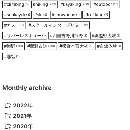
ン
#
climbing
#
hiking
#
kayaking
#
outdoor
(5)
(737)
(736)
(18)
#
seakayak
#
ski
#
snowboad
#
trekking
(4)
(2)
(1)
(7)
#
カヌー
#
スクールインタープリター
(2)
(2)
#
リバーレスキュー
#
四国吉野川熊野
#
奥熊野太鼓
(1)
(1)
(1)
#
熊野
#
熊野古道
#
熊野本宮大社
#
自然体験
(749)
(749)
(1)
(1)
#
那智
(1)
Monthly archive
2022年
2022年 10月
(1)
2021年
2022年 9月
(5)
2021年 12月
(8)
2020年