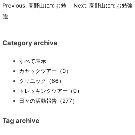
Previous:
高野山にてお勉
Next:
高野山にてお勉強
投
強
稿
ナ
Category archive
ビ
すべて表示
カヤックツアー
（0）
ゲ
クリニック
（66）
ー
トレッキングツアー
（0）
日々の活動報告
（277）
シ
Tag archive
ョ