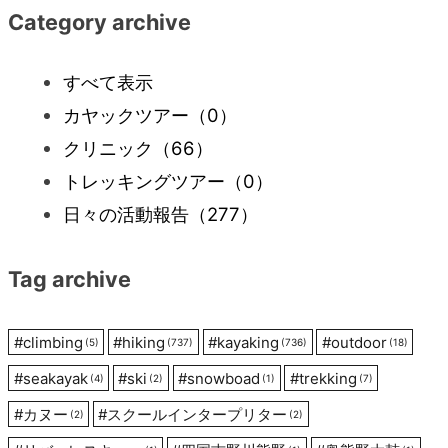
Category archive
ナ
すべて表示
ビ
カヤックツアー
（0）
クリニック
（66）
ゲ
トレッキングツアー
（0）
ー
日々の活動報告
（277）
シ
Tag archive
ョ
#
climbing
#
hiking
#
kayaking
#
outdoor
(5)
(737)
(736)
(18)
ン
#
seakayak
#
ski
#
snowboad
#
trekking
(4)
(2)
(1)
(7)
#
カヌー
#
スクールインタープリター
(2)
(2)