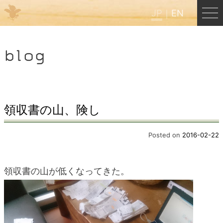
JP
EN
Menu
blog
JP
EN
HOME
領収書の山、険し
B&B Cafe ほんぐう
Posted on
2016-02-22
くまのバックパッカーズ
領収書の山が低くなってきた。
くまのエクスペリエンス