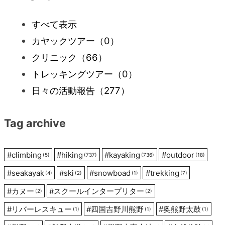
ビ
すべて表示
カヤックツアー
（0）
ゲ
クリニック
（66）
ー
トレッキングツアー
（0）
日々の活動報告
（277）
シ
Tag archive
ョ
ン
#
climbing
#
hiking
#
kayaking
#
outdoor
(5)
(737)
(736)
(18)
#
seakayak
#
ski
#
snowboad
#
trekking
(4)
(2)
(1)
(7)
#
カヌー
#
スクールインタープリター
(2)
(2)
#
リバーレスキュー
#
四国吉野川熊野
#
奥熊野太鼓
(1)
(1)
(1)