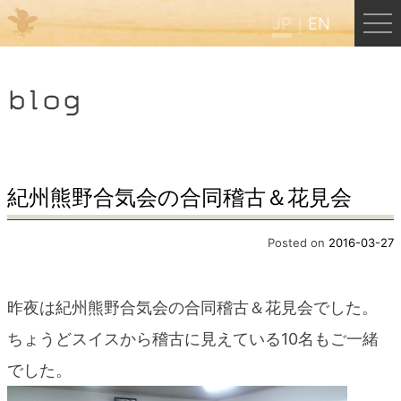
JP
EN
Menu
blog
JP
EN
HOME
紀州熊野合気会の合同稽古＆花見会
B&B Cafe ほんぐう
Posted on
2016-03-27
くまのバックパッカーズ
昨夜は紀州熊野合気会の合同稽古＆花見会でした。
ちょうどスイスから稽古に見えている10名もご一緒
くまのエクスペリエンス
でした。