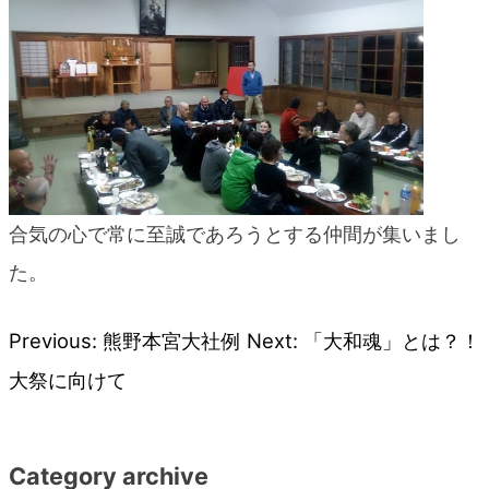
blog
合気の心で常に至誠であろうとする仲間が集いまし
た。
Previous:
熊野本宮大社例
Next:
「大和魂」とは？！
投
大祭に向けて
稿
ナ
Category archive