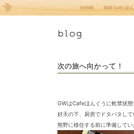
HOME
B&B Cafe ほ
Me
blog
JP
EN
HOM
次の旅へ向かって！
B&B
くま
GWはCafeほんぐうに軟禁状
好天の下、厨房でドタバタして
くま
熊野に移住する前に準備してい