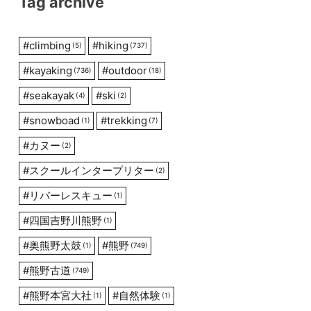
Tag archive
#
climbing
#
hiking
(5)
(737)
#
kayaking
#
outdoor
(736)
(18)
#
seakayak
#
ski
(4)
(2)
#
snowboad
#
trekking
(1)
(7)
#
カヌー
(2)
#
スクールインタープリター
(2)
#
リバーレスキュー
(1)
#
四国吉野川熊野
(1)
#
奥熊野太鼓
#
熊野
(1)
(749)
#
熊野古道
(749)
#
熊野本宮大社
#
自然体験
(1)
(1)