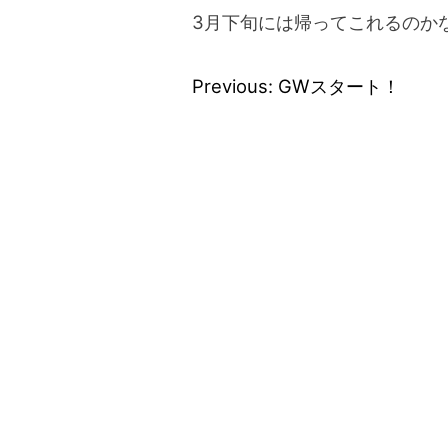
3月下旬には帰ってこれるのか
Previous:
GWスタート！
投
稿
ナ
ビ
ゲ
ー
シ