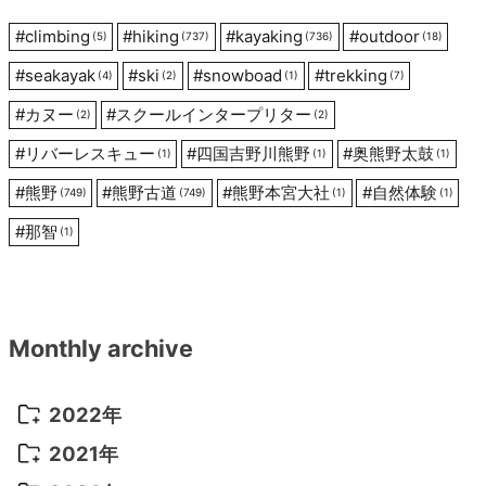
ン
#
climbing
#
hiking
#
kayaking
#
outdoor
(5)
(737)
(736)
(18)
#
seakayak
#
ski
#
snowboad
#
trekking
(4)
(2)
(1)
(7)
#
カヌー
#
スクールインタープリター
(2)
(2)
#
リバーレスキュー
#
四国吉野川熊野
#
奥熊野太鼓
(1)
(1)
(1)
#
熊野
#
熊野古道
#
熊野本宮大社
#
自然体験
(749)
(749)
(1)
(1)
#
那智
(1)
Monthly archive
2022年
2022年 10月
(1)
2021年