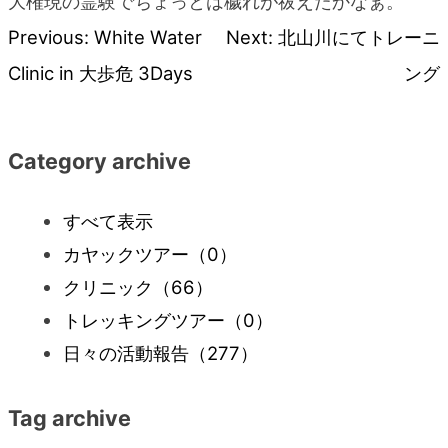
大権現の霊験でちょっとは穢れが祓えたかなぁ。
Previous:
White Water
Next:
北山川にてトレーニ
投
Clinic in 大歩危 3Days
ング
稿
ナ
Category archive
ビ
すべて表示
カヤックツアー
（0）
ゲ
クリニック
（66）
ー
トレッキングツアー
（0）
日々の活動報告
（277）
シ
Tag archive
ョ