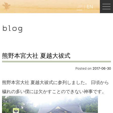
JP
EN
Menu
blog
JP
EN
HOME
熊野本宮大社 夏越大祓式
B&B Cafe ほんぐう
Posted on
2017-06-30
熊野本宮大社 夏越大祓式に参列しました。 日頃から
くまのバックパッカーズ
穢れの多い僕には欠かすことのできない神事です。
くまのエクスペリエンス