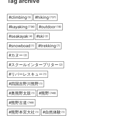
Tag archive
#
climbing
#
hiking
(5)
(737)
#
kayaking
#
outdoor
(736)
(18)
#
seakayak
#
ski
(4)
(2)
#
snowboad
#
trekking
(1)
(7)
#
カヌー
(2)
#
スクールインタープリター
(2)
#
リバーレスキュー
(1)
#
四国吉野川熊野
(1)
#
奥熊野太鼓
#
熊野
(1)
(749)
#
熊野古道
(749)
#
熊野本宮大社
#
自然体験
(1)
(1)