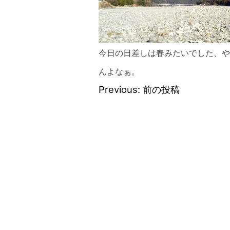
今日の日差しは春みたいでした、や
んよなぁ。
Previous:
前の投稿
投
稿
ナ
ビ
ゲ