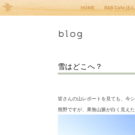
HOME
B&B Cafe ほ
Me
blog
JP
EN
HOM
雪はどこへ？
B&B
皆さんの山レポートを見ても、今シ
くま
熊野ですが、果無山脈が白く見えた
くま