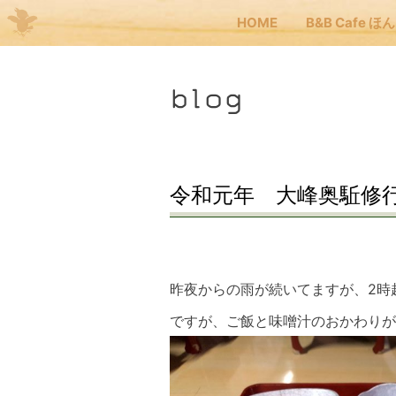
HOME
B&B Cafe ほ
Me
blog
JP
EN
HOM
令和元年 大峰奥駈修
B&B
昨夜からの雨が続いてますが、2時
くま
ですが、ご飯と味噌汁のおかわりが
くま