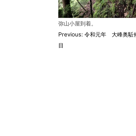
弥山小屋到着。
Previous:
令和元年 大峰奥駈
投
目
稿
ナ
ビ
ゲ
ー