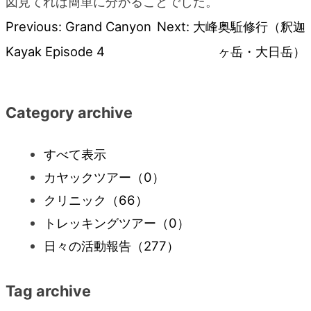
図見てれば簡単に分かることでした。
Previous:
Grand Canyon
Next:
大峰奥駈修行（釈迦
投
Kayak Episode 4
ヶ岳・大日岳）
稿
ナ
Category archive
ビ
すべて表示
カヤックツアー
（0）
ゲ
クリニック
（66）
ー
トレッキングツアー
（0）
日々の活動報告
（277）
シ
Tag archive
ョ