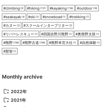
ン
#
climbing
#
hiking
#
kayaking
#
outdoor
(5)
(737)
(736)
(18)
#
seakayak
#
ski
#
snowboad
#
trekking
(4)
(2)
(1)
(7)
#
カヌー
#
スクールインタープリター
(2)
(2)
#
リバーレスキュー
#
四国吉野川熊野
#
奥熊野太鼓
(1)
(1)
(1)
#
熊野
#
熊野古道
#
熊野本宮大社
#
自然体験
(749)
(749)
(1)
(1)
#
那智
(1)
Monthly archive
2022年
2022年 10月
(1)
2021年