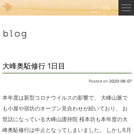
JP
EN
Menu
blog
JP
EN
HOME
大峰奥駈修行 1日目
B&B Cafe ほんぐう
Posted on
2020-06-07
本年度は新型コロナウイルスの影響で、 大峰山脈で
くまのバックパッカーズ
も小屋や宿坊のオープン見合わせが続いており、 お
世話になっている大峰山護持院 桜本坊も本年度の大
くまのエクスペリエンス
峰奥駈修行は中止となってしまいました。 しかし6月