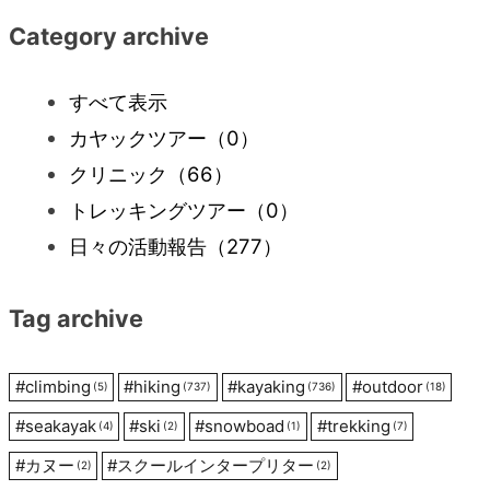
ナ
Category archive
ビ
すべて表示
カヤックツアー
（0）
ゲ
クリニック
（66）
ー
トレッキングツアー
（0）
日々の活動報告
（277）
シ
Tag archive
ョ
ン
#
climbing
#
hiking
#
kayaking
#
outdoor
(5)
(737)
(736)
(18)
#
seakayak
#
ski
#
snowboad
#
trekking
(4)
(2)
(1)
(7)
#
カヌー
#
スクールインタープリター
(2)
(2)