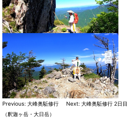
Previous:
大峰奥駈修行
Next:
大峰奥駈修行 2日目
投
（釈迦ヶ岳・大日岳）
稿