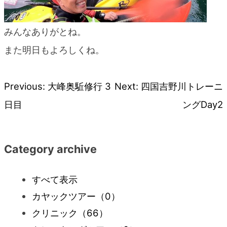
みんなありがとね。
また明日もよろしくね。
Previous:
大峰奥駈修行 3
Next:
四国吉野川トレーニ
投
日目
ングDay2
稿
ナ
Category archive
ビ
すべて表示
カヤックツアー
（0）
ゲ
クリニック
（66）