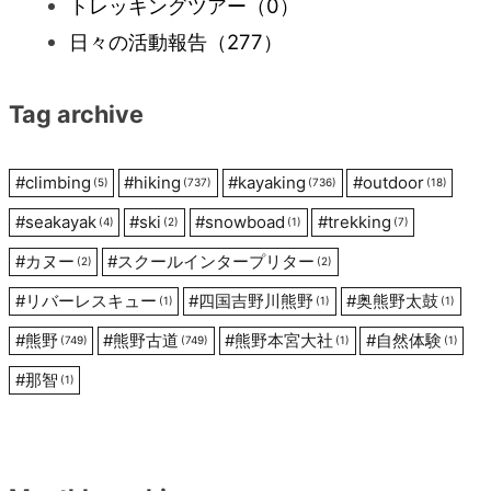
ー
トレッキングツアー
（0）
日々の活動報告
（277）
シ
Tag archive
ョ
ン
#
climbing
#
hiking
#
kayaking
#
outdoor
(5)
(737)
(736)
(18)
#
seakayak
#
ski
#
snowboad
#
trekking
(4)
(2)
(1)
(7)
#
カヌー
#
スクールインタープリター
(2)
(2)
#
リバーレスキュー
#
四国吉野川熊野
#
奥熊野太鼓
(1)
(1)
(1)
#
熊野
#
熊野古道
#
熊野本宮大社
#
自然体験
(749)
(749)
(1)
(1)
#
那智
(1)