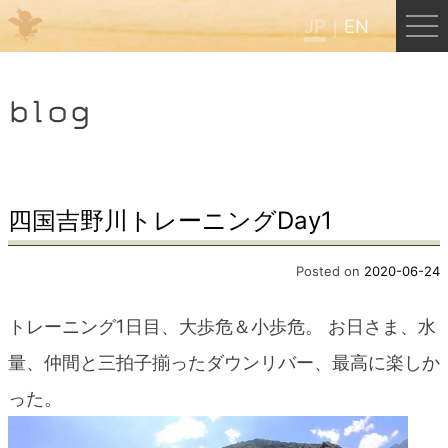
JP
EN
Menu
blog
JP
EN
HOME
四国吉野川トレーニングDay1
B&B Cafe ほんぐう
Posted on
2020-06-24
トレーニング1日目、大歩危＆小歩危。 お日さま、水
くまのバックパッカーズ
量、仲間と三拍子揃ったダウンリバー、最高に楽しか
った。
くまのエクスペリエンス