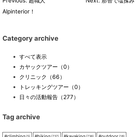
Previous:
超職人
Next:
那智で塩揉み
投
Alpinterior！
稿
ナ
Category archive
ビ
すべて表示
カヤックツアー
（0）
ゲ
クリニック
（66）
ー
トレッキングツアー
（0）
日々の活動報告
（277）
シ
Tag archive
ョ
#
climbing
#
hiking
#
kayaking
#
outdoor
(5)
(737)
(736)
(18)