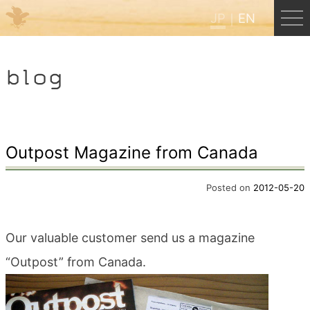
JP
EN
Menu
blog
JP
EN
HOME
Outpost Magazine from Canada
B&B Cafe ほんぐう
Posted on
2012-05-20
くまのバックパッカーズ
Our valuable customer send us a magazine
“Outpost” from Canada.
くまのエクスペリエンス