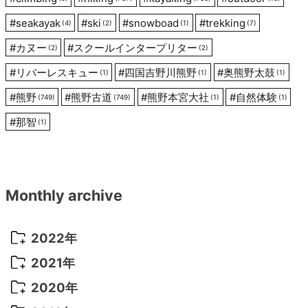
ン
#
seakayak
#
ski
#
snowboad
#
trekking
(4)
(2)
(1)
(7)
#
カヌー
#
スクールインタープリター
(2)
(2)
#
リバーレスキュー
#
四国吉野川熊野
#
奥熊野太鼓
(1)
(1)
(1)
#
熊野
#
熊野古道
#
熊野本宮大社
#
自然体験
(749)
(749)
(1)
(1)
#
那智
(1)
Monthly archive
2022年
2022年 10月
(1)
2021年
2022年 9月
(5)
2021年 12月
(8)
2020年
2022年 8月
(10)