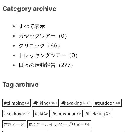
稿
Category archive
ナ
すべて表示
ビ
カヤックツアー
（0）
クリニック
（66）
ゲ
トレッキングツアー
（0）
ー
日々の活動報告
（277）
シ
Tag archive
ョ
#
climbing
#
hiking
#
kayaking
#
outdoor
(5)
(737)
(736)
(18)
ン
#
seakayak
#
ski
#
snowboad
#
trekking
(4)
(2)
(1)
(7)
#
カヌー
#
スクールインタープリター
(2)
(2)