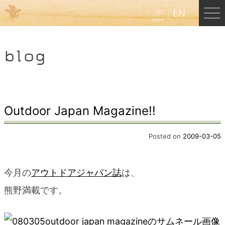
JP
EN
Menu
blog
JP
EN
HOME
Outdoor Japan Magazine!!
B&B Cafe ほんぐう
Posted on
2009-03-05
くまのバックパッカーズ
今月の
アウトドアジャパン誌
は、
熊野満載です。
くまのエクスペリエンス