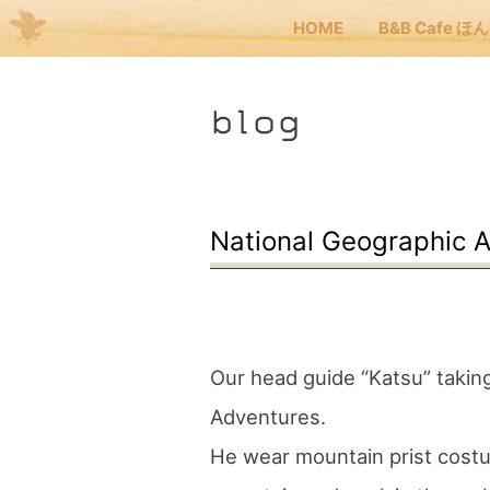
HOME
B&B Cafe ほ
Me
blog
JP
EN
HOM
National Geographic A
B&B
くま
Our head guide “Katsu” takin
Adventures.
くま
He wear mountain prist costu