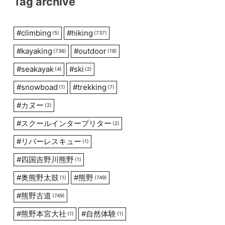
Tag archive
#
climbing
#
hiking
(5)
(737)
#
kayaking
#
outdoor
(736)
(18)
#
seakayak
#
ski
(4)
(2)
#
snowboad
#
trekking
(1)
(7)
#
カヌー
(2)
#
スクールインタープリター
(2)
#
リバーレスキュー
(1)
#
四国吉野川熊野
(1)
#
奥熊野太鼓
#
熊野
(1)
(749)
#
熊野古道
(749)
#
熊野本宮大社
#
自然体験
(1)
(1)