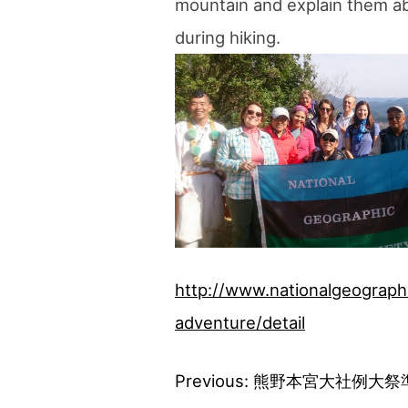
mountain and explain them a
blog
during hiking.
http://www.nationalgeograph
adventure/detail
Previous:
熊野本宮大社例大祭
投