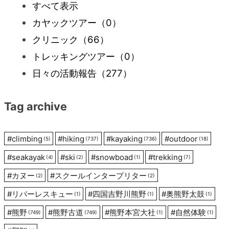
すべて表示
ゲ
カヤックツアー
（0）
ー
クリニック
（66）
トレッキングツアー
（0）
シ
日々の活動報告
（277）
ョ
Tag archive
ン
#
climbing
#
hiking
#
kayaking
#
outdoor
(5)
(737)
(736)
(18)
#
seakayak
#
ski
#
snowboad
#
trekking
(4)
(2)
(1)
(7)
#
カヌー
#
スクールインタープリター
(2)
(2)
#
リバーレスキュー
#
四国吉野川熊野
#
奥熊野太鼓
(1)
(1)
(1)
#
熊野
#
熊野古道
#
熊野本宮大社
#
自然体験
(749)
(749)
(1)
(1)