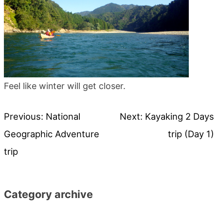
Feel like winter will get closer.
Previous:
National
Next:
Kayaking 2 Days
投
Geographic Adventure
trip (Day 1)
稿
trip
ナ
Category archive
ビ