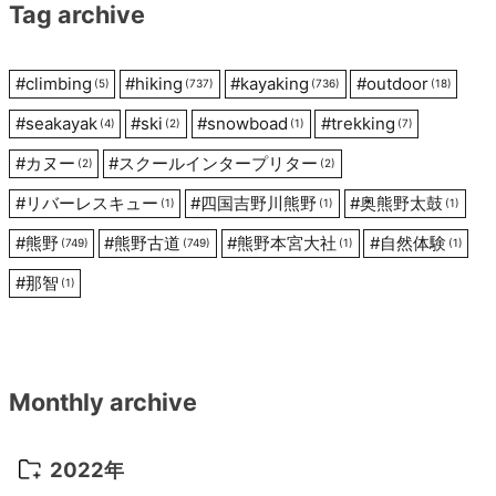
Tag archive
ン
#
climbing
#
hiking
#
kayaking
#
outdoor
(5)
(737)
(736)
(18)
#
seakayak
#
ski
#
snowboad
#
trekking
(4)
(2)
(1)
(7)
#
カヌー
#
スクールインタープリター
(2)
(2)
#
リバーレスキュー
#
四国吉野川熊野
#
奥熊野太鼓
(1)
(1)
(1)
#
熊野
#
熊野古道
#
熊野本宮大社
#
自然体験
(749)
(749)
(1)
(1)
#
那智
(1)
Monthly archive
2022年