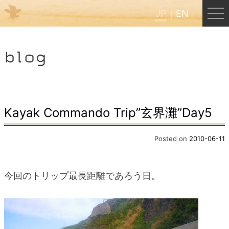
JP
EN
Menu
blog
JP
EN
HOME
Kayak Commando Trip”玄界灘”Day5
B&B Cafe ほんぐう
Posted on
2010-06-11
くまのバックパッカーズ
今回のトリップ最長距離であろう日。
くまのエクスペリエンス