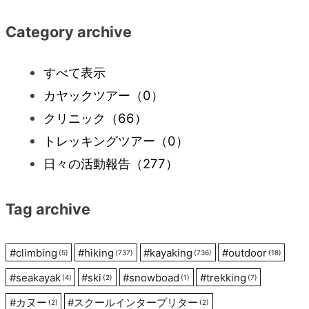
ナ
Category archive
ビ
すべて表示
カヤックツアー
（0）
ゲ
クリニック
（66）
ー
トレッキングツアー
（0）
日々の活動報告
（277）
シ
Tag archive
ョ
ン
#
climbing
#
hiking
#
kayaking
#
outdoor
(5)
(737)
(736)
(18)
#
seakayak
#
ski
#
snowboad
#
trekking
(4)
(2)
(1)
(7)
#
カヌー
#
スクールインタープリター
(2)
(2)