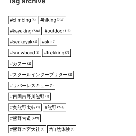
Tag archive
#
climbing
#
hiking
(5)
(737)
#
kayaking
#
outdoor
(736)
(18)
#
seakayak
#
ski
(4)
(2)
#
snowboad
#
trekking
(1)
(7)
#
カヌー
(2)
#
スクールインタープリター
(2)
#
リバーレスキュー
(1)
#
四国吉野川熊野
(1)
#
奥熊野太鼓
#
熊野
(1)
(749)
#
熊野古道
(749)
#
熊野本宮大社
#
自然体験
(1)
(1)