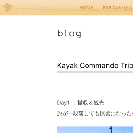
HOME
B&B Cafe ほ
Me
blog
JP
EN
HOM
Kayak Commando Trip
B&B
くま
Day11：撤収＆観光
旅が一段落しても慣習になった
くま