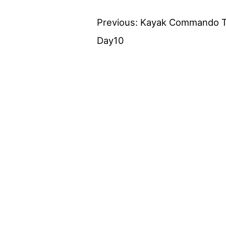
Previous:
Kayak Commando T
投
Day10
稿
ナ
ビ
ゲ
ー
シ
ョ