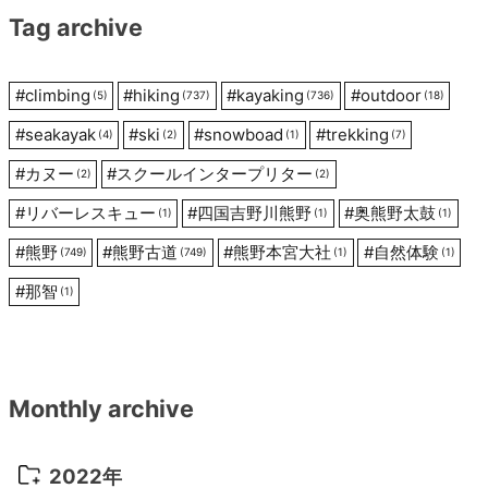
Tag archive
ョ
ン
#
climbing
#
hiking
#
kayaking
#
outdoor
(5)
(737)
(736)
(18)
#
seakayak
#
ski
#
snowboad
#
trekking
(4)
(2)
(1)
(7)
#
カヌー
#
スクールインタープリター
(2)
(2)
#
リバーレスキュー
#
四国吉野川熊野
#
奥熊野太鼓
(1)
(1)
(1)
#
熊野
#
熊野古道
#
熊野本宮大社
#
自然体験
(749)
(749)
(1)
(1)
#
那智
(1)
Monthly archive
2022年