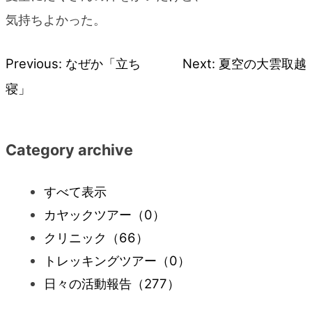
気持ちよかった。
Previous:
なぜか「立ち
Next:
夏空の大雲取越
投
寝」
稿
ナ
Category archive
ビ
すべて表示
カヤックツアー
（0）
ゲ
クリニック
（66）
ー
トレッキングツアー
（0）
日々の活動報告
（277）
シ