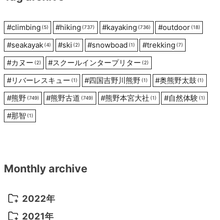
ョ
ン
#
climbing
#
hiking
#
kayaking
#
outdoor
(5)
(737)
(736)
(18)
#
seakayak
#
ski
#
snowboad
#
trekking
(4)
(2)
(1)
(7)
#
カヌー
#
スクールインタープリター
(2)
(2)
#
リバーレスキュー
#
四国吉野川熊野
#
奥熊野太鼓
(1)
(1)
(1)
#
熊野
#
熊野古道
#
熊野本宮大社
#
自然体験
(749)
(749)
(1)
(1)
#
那智
(1)
Monthly archive
2022年
2022年 10月
(1)
2021年