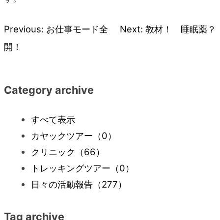
Previous:
お仕事モード全
Next:
教材！ 睡眠薬？
投
開！
稿
ナ
Category archive
ビ
すべて表示
カヤックツアー
（0）
ゲ
クリニック
（66）
ー
トレッキングツアー
（0）
日々の活動報告
（277）
シ
Tag archive