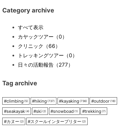
ナ
Category archive
ビ
すべて表示
カヤックツアー
（0）
ゲ
クリニック
（66）
ー
トレッキングツアー
（0）
日々の活動報告
（277）
シ
Tag archive
ョ
ン
#
climbing
#
hiking
#
kayaking
#
outdoor
(5)
(737)
(736)
(18)
#
seakayak
#
ski
#
snowboad
#
trekking
(4)
(2)
(1)
(7)
#
カヌー
#
スクールインタープリター
(2)
(2)