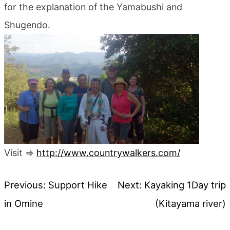
for the explanation of the Yamabushi and
blog
Shugendo.
Visit ⇒
http://www.countrywalkers.com/
Previous:
Support Hike
Next:
Kayaking 1Day trip
投
in Omine
(Kitayama river)
稿