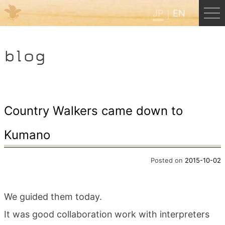
JP
EN
Menu
blog
JP
EN
HOME
Country Walkers came down to
Kumano
B&B Cafe ほんぐう
Posted on
2015-10-02
くまのバックパッカーズ
We guided them today.
くまのエクスペリエンス
It was good collaboration work with interpreters