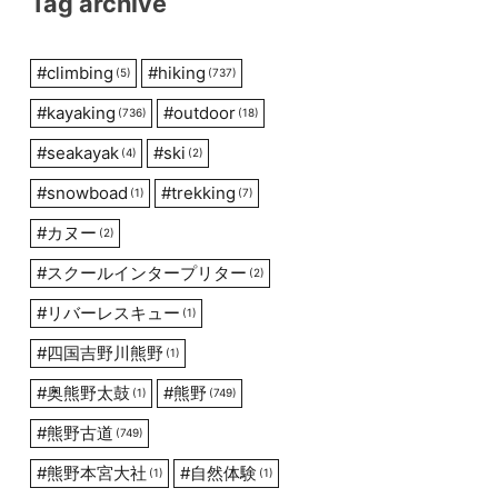
Tag archive
#
climbing
#
hiking
(5)
(737)
#
kayaking
#
outdoor
(736)
(18)
#
seakayak
#
ski
(4)
(2)
#
snowboad
#
trekking
(1)
(7)
#
カヌー
(2)
#
スクールインタープリター
(2)
#
リバーレスキュー
(1)
#
四国吉野川熊野
(1)
#
奥熊野太鼓
#
熊野
(1)
(749)
#
熊野古道
(749)
#
熊野本宮大社
#
自然体験
(1)
(1)