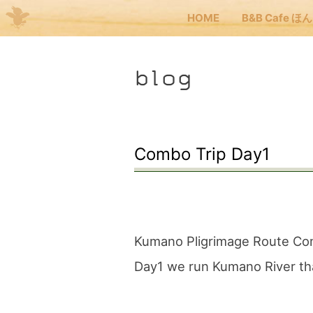
HOME
B&B Cafe ほ
Me
blog
JP
EN
HOM
Combo Trip Day1
B&B
くま
Kumano Pligrimage Route Co
Day1 we run Kumano River th
くま