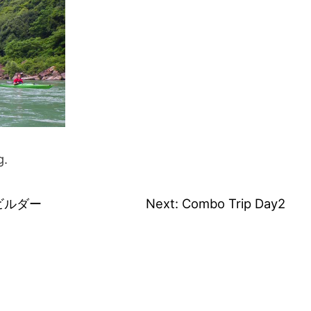
g.
ビルダー
Next:
Combo Trip Day2