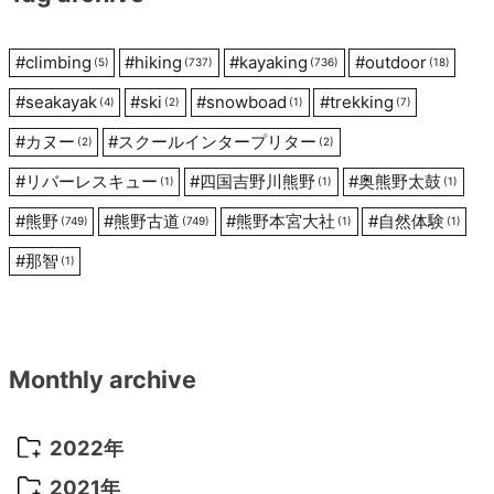
ョ
#
climbing
#
hiking
#
kayaking
#
outdoor
(5)
(737)
(736)
(18)
ン
#
seakayak
#
ski
#
snowboad
#
trekking
(4)
(2)
(1)
(7)
#
カヌー
#
スクールインタープリター
(2)
(2)
#
リバーレスキュー
#
四国吉野川熊野
#
奥熊野太鼓
(1)
(1)
(1)
#
熊野
#
熊野古道
#
熊野本宮大社
#
自然体験
(749)
(749)
(1)
(1)
#
那智
(1)
Monthly archive
2022年
2022年 10月
(1)
2021年