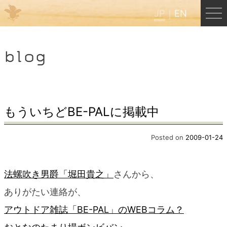
JP
EN
Menu
blog
JP
EN
HOME
もういちどBE-PALに掲載中
B&B Cafe ほんぐう
Posted on
2009-01-24
くまのバックパッカーズ
法螺吹き男爵「堀田貴之」
さんから、
ありがたい連絡が、
くまのエクスペリエンス
アウトドア雑誌「BE-PAL」のWEBコラム？