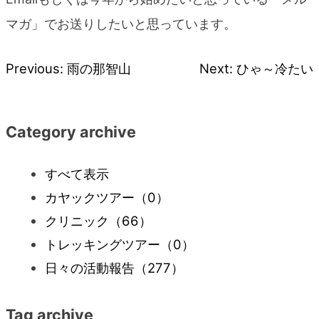
マガ」でお送りしたいと思っています。
Previous:
雨の那智山
Next:
ひゃ～冷たい
投
稿
Category archive
ナ
すべて表示
ビ
カヤックツアー
（0）
クリニック
（66）
ゲ
トレッキングツアー
（0）
ー
日々の活動報告
（277）
シ
Tag archive