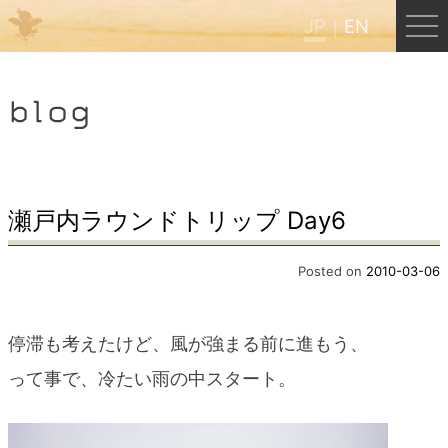
JP
EN
Menu
blog
JP
EN
HOME
瀬戸内ラウンドトリップ Day6
B&B Cafe ほんぐう
Posted on
2010-03-06
くまのバックパッカーズ
停滞も考えたけど、風が強まる前に進もう、
って事で、冷たい雨の中スタート。
くまのエクスペリエンス