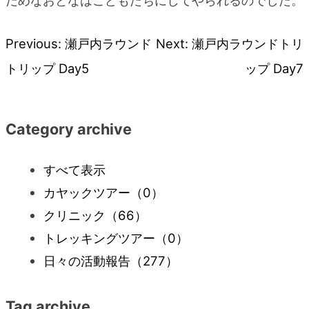
だめなおとなはこどもたちにしてやられるのでした。
Previous:
瀬戸内ラウンド
Next:
瀬戸内ラウンドトリ
投
トリップ Day5
ップ Day7
稿
ナ
Category archive
ビ
すべて表示
カヤックツアー
（0）
ゲ
クリニック
（66）
ー
トレッキングツアー
（0）
日々の活動報告
（277）
シ
Tag archive