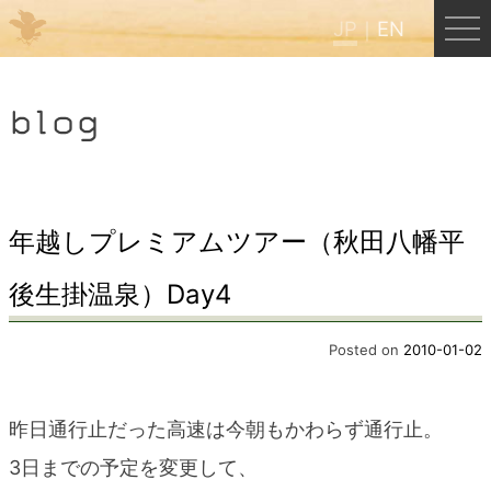
JP
EN
Menu
blog
JP
EN
HOME
年越しプレミアムツアー（秋田八幡平
後生掛温泉）Day4
B&B Cafe ほんぐう
Posted on
2010-01-02
くまのバックパッカーズ
昨日通行止だった高速は今朝もかわらず通行止。
くまのエクスペリエンス
3日までの予定を変更して、