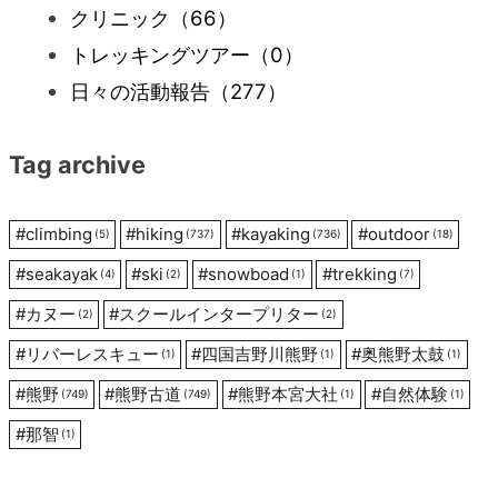
クリニック
（66）
トレッキングツアー
（0）
日々の活動報告
（277）
Tag archive
#
climbing
#
hiking
#
kayaking
#
outdoor
(5)
(737)
(736)
(18)
#
seakayak
#
ski
#
snowboad
#
trekking
(4)
(2)
(1)
(7)
#
カヌー
#
スクールインタープリター
(2)
(2)
#
リバーレスキュー
#
四国吉野川熊野
#
奥熊野太鼓
(1)
(1)
(1)
#
熊野
#
熊野古道
#
熊野本宮大社
#
自然体験
(749)
(749)
(1)
(1)
#
那智
(1)