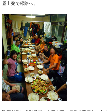
昼出発で帰路へ。
blog