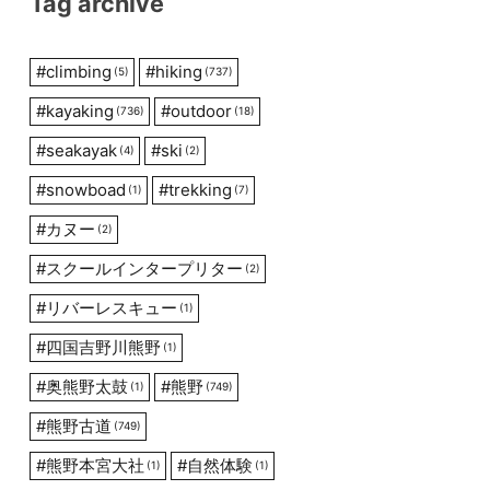
Tag archive
#
climbing
#
hiking
(5)
(737)
#
kayaking
#
outdoor
(736)
(18)
#
seakayak
#
ski
(4)
(2)
#
snowboad
#
trekking
(1)
(7)
#
カヌー
(2)
#
スクールインタープリター
(2)
#
リバーレスキュー
(1)
#
四国吉野川熊野
(1)
#
奥熊野太鼓
#
熊野
(1)
(749)
#
熊野古道
(749)
#
熊野本宮大社
#
自然体験
(1)
(1)