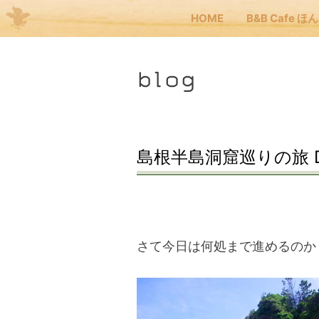
HOME
B&B Cafe ほ
Me
blog
JP
EN
HOM
島根半島洞窟巡りの旅 D
B&B
くま
さて今日は何処まで進めるのか
くま