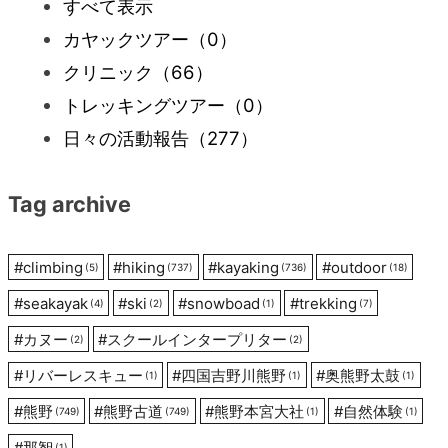
すべて表示
カヤックツアー
（0）
ゲ
クリニック
（66）
ー
トレッキングツアー
（0）
日々の活動報告
（277）
シ
Tag archive
ョ
ン
#
climbing
#
hiking
#
kayaking
#
outdoor
(5)
(737)
(736)
(18)
#
seakayak
#
ski
#
snowboad
#
trekking
(4)
(2)
(1)
(7)
#
カヌー
#
スクールインタープリター
(2)
(2)
#
リバーレスキュー
#
四国吉野川熊野
#
奥熊野太鼓
(1)
(1)
(1)
#
熊野
#
熊野古道
#
熊野本宮大社
#
自然体験
(749)
(749)
(1)
(1)
#
那智
(1)