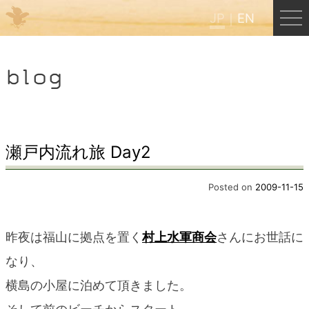
JP
EN
Menu
blog
JP
EN
HOME
瀬戸内流れ旅 Day2
B&B Cafe ほんぐう
Posted on
2009-11-15
くまのバックパッカーズ
昨夜は福山に拠点を置く
村上水軍商会
さんにお世話に
なり、
くまのエクスペリエンス
横島の小屋に泊めて頂きました。