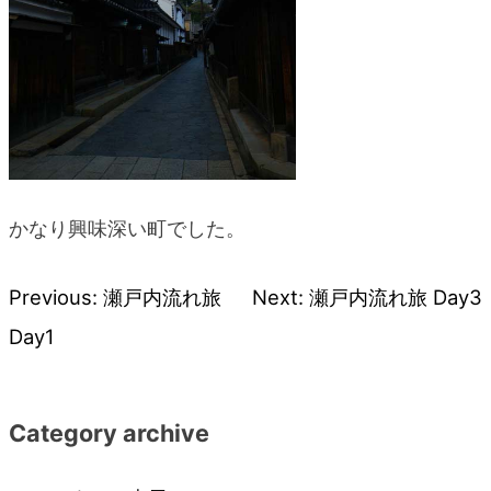
かなり興味深い町でした。
Previous:
瀬戸内流れ旅
Next:
瀬戸内流れ旅 Day3
投
Day1
稿
ナ
Category archive
ビ