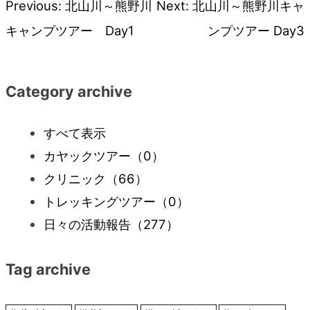
Previous:
北山川～熊野川
Next:
北山川～熊野川キャ
投
キャンプツアー Day1
ンプツアー Day3
稿
ナ
Category archive
ビ
すべて表示
カヤックツアー
（0）
ゲ
クリニック
（66）
ー
トレッキングツアー
（0）
日々の活動報告
（277）
シ
Tag archive
ョ