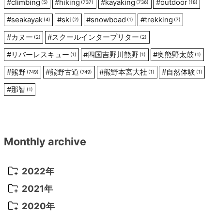
ン
#
climbing
#
hiking
#
kayaking
#
outdoor
(5)
(737)
(736)
(18)
#
seakayak
#
ski
#
snowboad
#
trekking
(4)
(2)
(1)
(7)
#
カヌー
#
スクールインタープリター
(2)
(2)
#
リバーレスキュー
#
四国吉野川熊野
#
奥熊野太鼓
(1)
(1)
(1)
#
熊野
#
熊野古道
#
熊野本宮大社
#
自然体験
(749)
(749)
(1)
(1)
#
那智
(1)
Monthly archive
2022年
2022年 10月
(1)
2021年
2022年 9月
(5)
2021年 12月
(8)
2020年