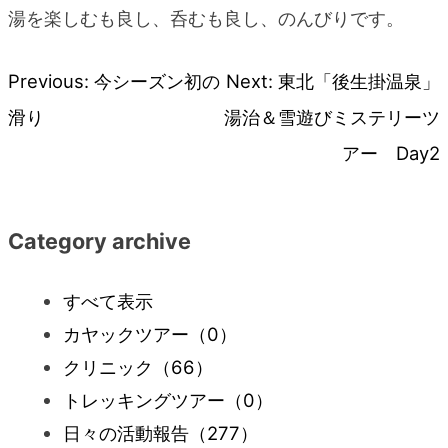
湯を楽しむも良し、呑むも良し、のんびりです。
Previous:
今シーズン初の
Next:
東北「後生掛温泉」
投
滑り
湯治＆雪遊びミステリーツ
稿
アー Day2
ナ
Category archive
ビ
すべて表示
ゲ
カヤックツアー
（0）
ー
クリニック
（66）
トレッキングツアー
（0）
シ
日々の活動報告
（277）