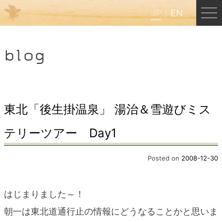
JP
EN
Menu
blog
JP
EN
HOME
東北「後生掛温泉」 湯治＆雪遊びミス
テリーツアー Day1
B&B Cafe ほんぐう
Posted on
2008-12-30
くまのバックパッカーズ
はじまりました～！
くまのエクスペリエンス
朝一は東北道通行止の情報にどうなることかと思いま