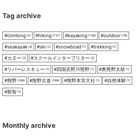
ョ
Tag archive
ン
#
climbing
#
hiking
#
kayaking
#
outdoor
(5)
(737)
(736)
(18)
#
seakayak
#
ski
#
snowboad
#
trekking
(4)
(2)
(1)
(7)
#
カヌー
#
スクールインタープリター
(2)
(2)
#
リバーレスキュー
#
四国吉野川熊野
#
奥熊野太鼓
(1)
(1)
(1)
#
熊野
#
熊野古道
#
熊野本宮大社
#
自然体験
(749)
(749)
(1)
(1)
#
那智
(1)
Monthly archive