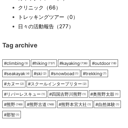
クリニック
（66）
ゲ
トレッキングツアー
（0）
ー
日々の活動報告
（277）
シ
Tag archive
ョ
#
climbing
#
hiking
#
kayaking
#
outdoor
(5)
(737)
(736)
(18)
ン
#
seakayak
#
ski
#
snowboad
#
trekking
(4)
(2)
(1)
(7)
#
カヌー
#
スクールインタープリター
(2)
(2)
#
リバーレスキュー
#
四国吉野川熊野
#
奥熊野太鼓
(1)
(1)
(1)
#
熊野
#
熊野古道
#
熊野本宮大社
#
自然体験
(749)
(749)
(1)
(1)
#
那智
(1)