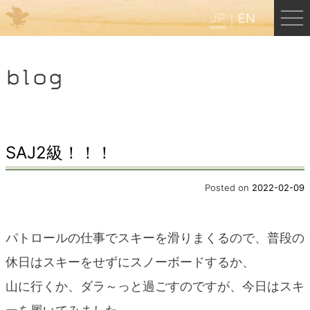
JP
EN
Menu
blog
JP
EN
HOME
SAJ2級！！！
B&B Cafe ほんぐう
Posted on
2022-02-09
くまのバックパッカーズ
パトロールの仕事でスキーを滑りまくるので、普段の
休日はスキーをせずにスノーボードするか、
くまのエクスペリエンス
山に行くか、ダラ～っと過ごすのですが、今日はスキ