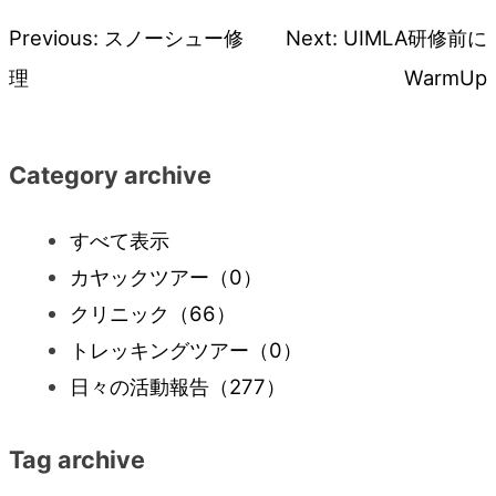
Previous:
スノーシュー修
Next:
UIMLA研修前に
投
理
WarmUp
稿
ナ
Category archive
ビ
すべて表示
カヤックツアー
（0）
ゲ
クリニック
（66）
ー
トレッキングツアー
（0）
日々の活動報告
（277）
シ
Tag archive
ョ