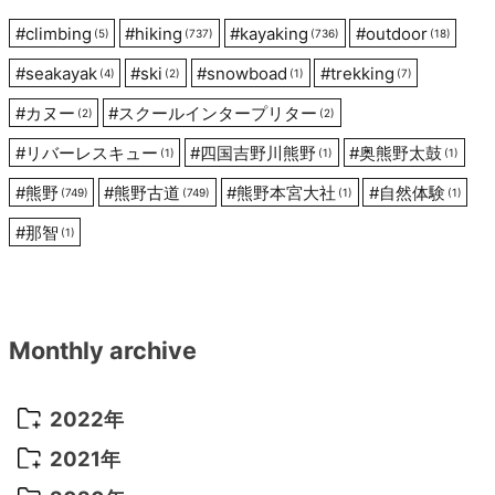
ン
#
climbing
#
hiking
#
kayaking
#
outdoor
(5)
(737)
(736)
(18)
#
seakayak
#
ski
#
snowboad
#
trekking
(4)
(2)
(1)
(7)
#
カヌー
#
スクールインタープリター
(2)
(2)
#
リバーレスキュー
#
四国吉野川熊野
#
奥熊野太鼓
(1)
(1)
(1)
#
熊野
#
熊野古道
#
熊野本宮大社
#
自然体験
(749)
(749)
(1)
(1)
#
那智
(1)
Monthly archive
2022年
2022年 10月
(1)
2021年
2022年 9月
(5)