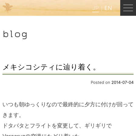
JP
EN
Menu
blog
JP
EN
HOME
メキシコシティに辿り着く。
B&B Cafe ほんぐう
Posted on
2014-07-04
くまのバックパッカーズ
いつも朝ゆっくりなので最終的に夕方に付けが回って
きます。
くまのエクスペリエンス
ドタバタとフライトを変更して、ギリギリで