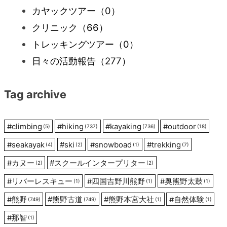
カヤックツアー
（0）
ゲ
クリニック
（66）
ー
トレッキングツアー
（0）
日々の活動報告
（277）
シ
Tag archive
ョ
ン
#
climbing
#
hiking
#
kayaking
#
outdoor
(5)
(737)
(736)
(18)
#
seakayak
#
ski
#
snowboad
#
trekking
(4)
(2)
(1)
(7)
#
カヌー
#
スクールインタープリター
(2)
(2)
#
リバーレスキュー
#
四国吉野川熊野
#
奥熊野太鼓
(1)
(1)
(1)
#
熊野
#
熊野古道
#
熊野本宮大社
#
自然体験
(749)
(749)
(1)
(1)
#
那智
(1)