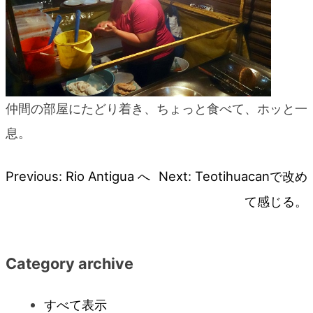
仲間の部屋にたどり着き、ちょっと食べて、ホッと一
息。
Previous:
Rio Antigua へ
Next:
Teotihuacanで改め
投
て感じる。
稿
ナ
Category archive
ビ
すべて表示