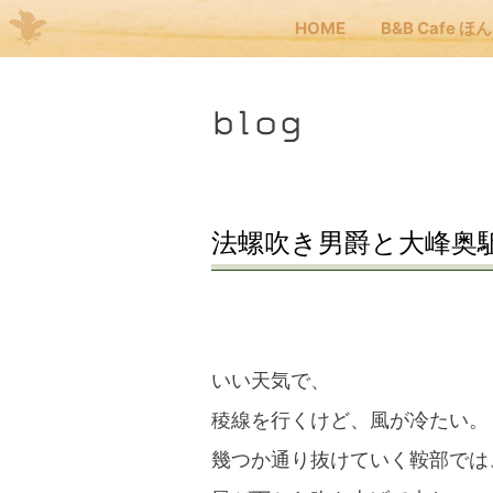
HOME
B&B Cafe ほ
Me
blog
JP
EN
HOM
法螺吹き男爵と大峰奥
B&B
くま
いい天気で、
稜線を行くけど、風が冷たい。
くま
幾つか通り抜けていく鞍部では