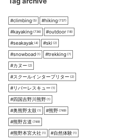
Tag archive
#
climbing
#
hiking
(5)
(737)
#
kayaking
#
outdoor
(736)
(18)
#
seakayak
#
ski
(4)
(2)
#
snowboad
#
trekking
(1)
(7)
#
カヌー
(2)
#
スクールインタープリター
(2)
#
リバーレスキュー
(1)
#
四国吉野川熊野
(1)
#
奥熊野太鼓
#
熊野
(1)
(749)
#
熊野古道
(749)
#
熊野本宮大社
#
自然体験
(1)
(1)