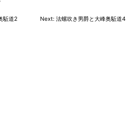
奥駈道2
Next:
法螺吹き男爵と大峰奥駈道4