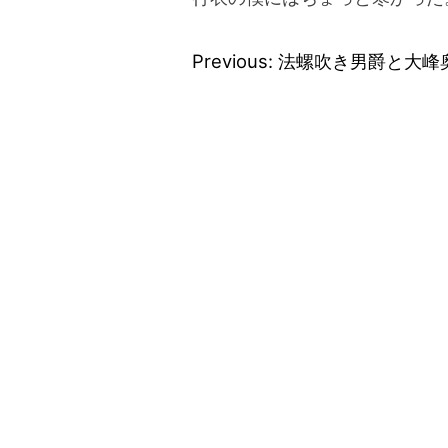
Previous:
法螺吹き男爵と大峰
投
稿
ナ
ビ
ゲ
ー
シ