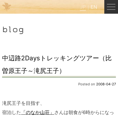
JP
EN
Menu
blog
JP
EN
HOME
中辺路2Daysトレッキングツアー（比
曽原王子～滝尻王子）
B&B Cafe ほんぐう
Posted on
2008-04-27
くまのバックパッカーズ
滝尻王子を目指す、
くまのエクスペリエンス
宿泊した
「のなか山荘」
さんは朝食が6時からになっ