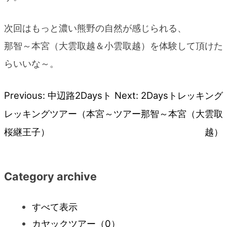
次回はもっと濃い熊野の自然が感じられる、
那智～本宮（大雲取越＆小雲取越）を体験して頂けた
らいいな～。
Previous:
中辺路2Daysト
Next:
2Daysトレッキング
投
レッキングツアー（本宮～
ツアー那智～本宮（大雲取
稿
桜継王子）
越）
ナ
Category archive
ビ
すべて表示
ゲ
カヤックツアー
（0）