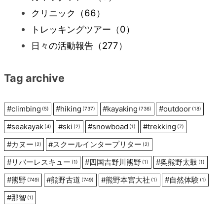
ー
クリニック
（66）
トレッキングツアー
（0）
シ
日々の活動報告
（277）
ョ
Tag archive
ン
#
climbing
#
hiking
#
kayaking
#
outdoor
(5)
(737)
(736)
(18)
#
seakayak
#
ski
#
snowboad
#
trekking
(4)
(2)
(1)
(7)
#
カヌー
#
スクールインタープリター
(2)
(2)
#
リバーレスキュー
#
四国吉野川熊野
#
奥熊野太鼓
(1)
(1)
(1)
#
熊野
#
熊野古道
#
熊野本宮大社
#
自然体験
(749)
(749)
(1)
(1)
#
那智
(1)