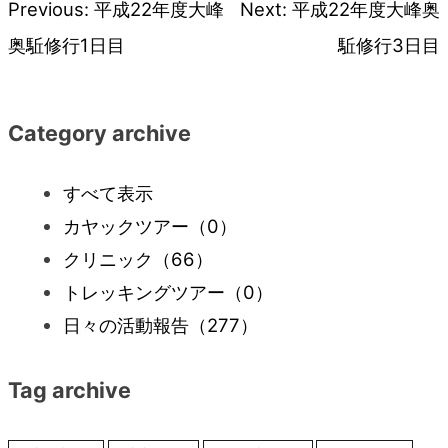
Previous:
平成22年度大峰
Next:
平成22年度大峰奥
投
奥駈修行1日目
駈修行3日目
稿
ナ
Category archive
ビ
すべて表示
カヤックツアー
（0）
ゲ
クリニック
（66）
ー
トレッキングツアー
（0）
日々の活動報告
（277）
シ
Tag archive
ョ