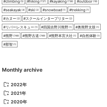
ン
#
climbing
#
hiking
#
kayaking
#
outdoor
(5)
(737)
(736)
(18)
#
seakayak
#
ski
#
snowboad
#
trekking
(4)
(2)
(1)
(7)
#
カヌー
#
スクールインタープリター
(2)
(2)
#
リバーレスキュー
#
四国吉野川熊野
#
奥熊野太鼓
(1)
(1)
(1)
#
熊野
#
熊野古道
#
熊野本宮大社
#
自然体験
(749)
(749)
(1)
(1)
#
那智
(1)
Monthly archive
2022年
2022年 10月
(1)
2021年
2022年 9月
(5)
2021年 12月
(8)
2020年