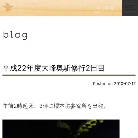
JP
EN
Menu
blog
JP
EN
HOME
平成22年度大峰奥駈修行2日目
B&B Cafe ほんぐう
Posted on
2010-07-17
くまのバックパッカーズ
午前2時起床、3時に櫻本坊参篭所を出発。
くまのエクスペリエンス