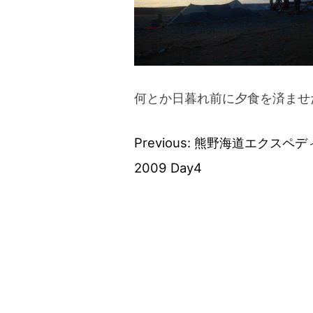
何とか日暮れ前に夕食を済ませ
Previous:
熊野海道エクスペデ
投
2009 Day4
稿
ナ
ビ
ゲ