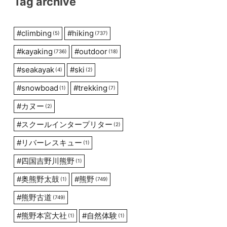
Tag archive
#
climbing
#
hiking
(5)
(737)
#
kayaking
#
outdoor
(736)
(18)
#
seakayak
#
ski
(4)
(2)
#
snowboad
#
trekking
(1)
(7)
#
カヌー
(2)
#
スクールインタープリター
(2)
#
リバーレスキュー
(1)
#
四国吉野川熊野
(1)
#
奥熊野太鼓
#
熊野
(1)
(749)
#
熊野古道
(749)
#
熊野本宮大社
#
自然体験
(1)
(1)