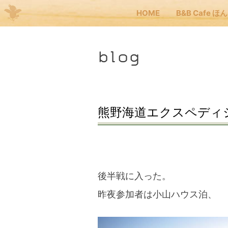
HOME
B&B Cafe ほ
Me
blog
JP
EN
HOM
熊野海道エクスペディショ
B&B
くま
後半戦に入った。
昨夜参加者は小山ハウス泊、
くま