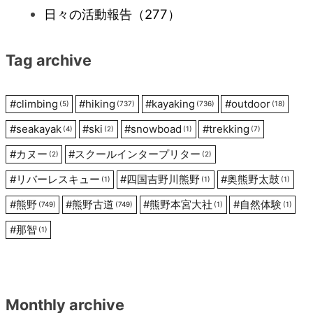
日々の活動報告
（277）
シ
Tag archive
ョ
ン
#
climbing
#
hiking
#
kayaking
#
outdoor
(5)
(737)
(736)
(18)
#
seakayak
#
ski
#
snowboad
#
trekking
(4)
(2)
(1)
(7)
#
カヌー
#
スクールインタープリター
(2)
(2)
#
リバーレスキュー
#
四国吉野川熊野
#
奥熊野太鼓
(1)
(1)
(1)
#
熊野
#
熊野古道
#
熊野本宮大社
#
自然体験
(749)
(749)
(1)
(1)
#
那智
(1)
Monthly archive