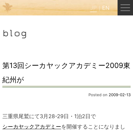
JP
EN
Menu
blog
JP
EN
HOME
第13回シーカヤックアカデミー2009東
紀州が
B&B Cafe ほんぐう
Posted on
2009-02-13
くまのバックパッカーズ
三重県尾鷲にて3月28-29日・1泊2日で
くまのエクスペリエンス
シーカヤックアカデミー
を開催することになりまし