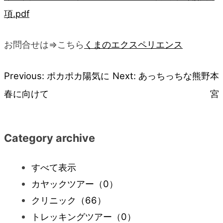
項.pdf
お問合せは⇒こちら
くまのエクスペリエンス
Previous:
ポカポカ陽気に
Next:
あっちっちな熊野本
投
春に向けて
宮
稿
ナ
Category archive
ビ
すべて表示
カヤックツアー
（0）
ゲ
クリニック
（66）
ー
トレッキングツアー
（0）