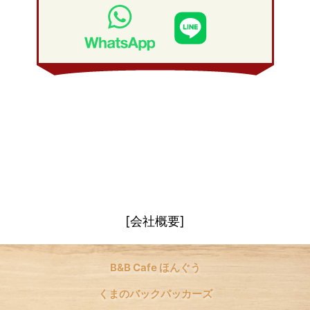
2009年 1月
(19)
2008年 2月
(20)
2008年 1月
(21)
[会社概要]
B&B Cafe ほんぐう
くまのバックパッカーズ