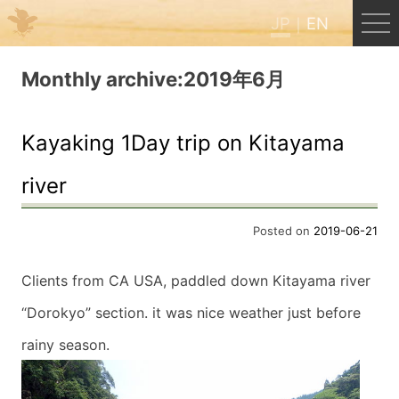
JP
EN
Menu
Monthly archive:2019年6月
JP
EN
Kayaking 1Day trip on Kitayama
river
HOME
Posted on
2019-06-21
B&B Cafe ほんぐう
Clients from CA USA, paddled down Kitayama river
くまのバックパッカーズ
“Dorokyo” section.
it was nice weather just before
rainy season.
くまのエクスペリエンス