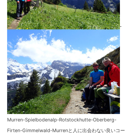
Murren-Spielbodenalp-Rotstockhutte-Oberb
erg-
Firten-Gimmelwald-Murrenと人に出会わない良いコー