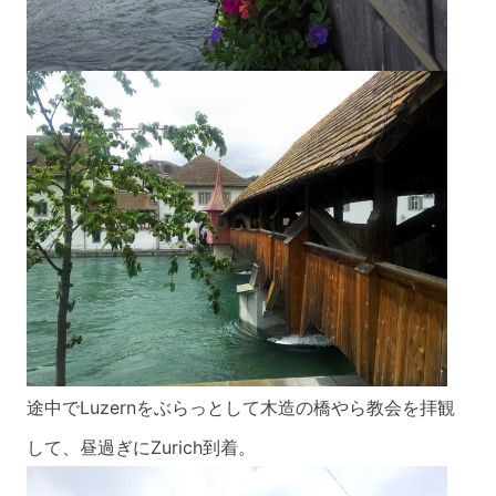
途中でLuzernをぶらっとして木造の橋やら教会を拝観
して、昼過ぎにZurich
到着。