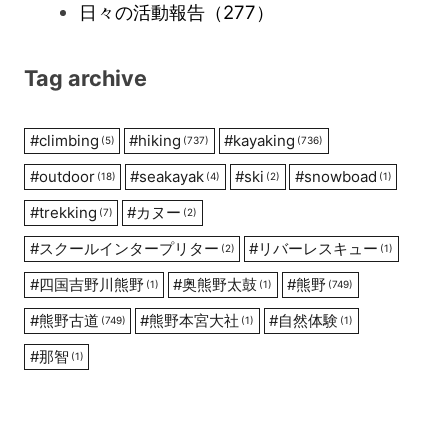
日々の活動報告
（277）
Tag archive
#
climbing
#
hiking
#
kayaking
(5)
(737)
(736)
#
outdoor
#
seakayak
#
ski
#
snowboad
(18)
(4)
(2)
(1)
#
trekking
#
カヌー
(7)
(2)
#
スクールインタープリター
#
リバーレスキュー
(2)
(1)
#
四国吉野川熊野
#
奥熊野太鼓
#
熊野
(1)
(1)
(749)
#
熊野古道
#
熊野本宮大社
#
自然体験
(749)
(1)
(1)
#
那智
(1)