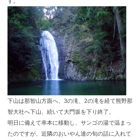
す。
下山は那智山方面へ、3の滝、2の滝を経て熊野那
智大社へ下山、続いて大門坂を下り終了。
明日に備えて串本に移動し、サンゴの湯で温まっ
たのですが、近隣のおいやん達の旬の話に入れて