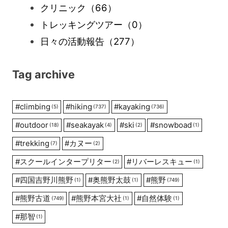
クリニック
（66）
トレッキングツアー
（0）
日々の活動報告
（277）
Tag archive
#
climbing
#
hiking
#
kayaking
(5)
(737)
(736)
#
outdoor
#
seakayak
#
ski
#
snowboad
(18)
(4)
(2)
(1)
#
trekking
#
カヌー
(7)
(2)
#
スクールインタープリター
#
リバーレスキュー
(2)
(1)
#
四国吉野川熊野
#
奥熊野太鼓
#
熊野
(1)
(1)
(749)
#
熊野古道
#
熊野本宮大社
#
自然体験
(749)
(1)
(1)
#
那智
(1)