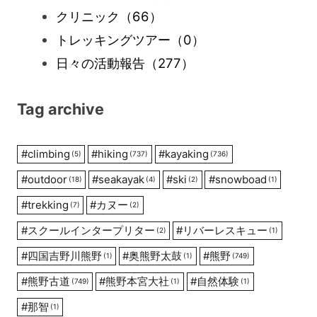
クリニック
（66）
トレッキングツアー
（0）
日々の活動報告
（277）
Tag archive
#
climbing
#
hiking
#
kayaking
(5)
(737)
(736)
#
outdoor
#
seakayak
#
ski
#
snowboad
(18)
(4)
(2)
(1)
#
trekking
#
カヌー
(7)
(2)
#
スクールインタープリター
#
リバーレスキュー
(2)
(1)
#
四国吉野川熊野
#
奥熊野太鼓
#
熊野
(1)
(1)
(749)
#
熊野古道
#
熊野本宮大社
#
自然体験
(749)
(1)
(1)
#
那智
(1)