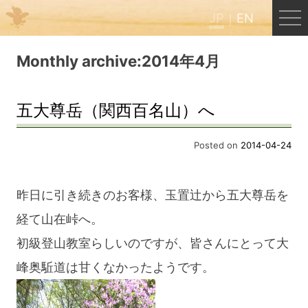
JP
EN
Menu
Monthly archive:2014年4月
JP
EN
五大尊岳（関西百名山）へ
HOME
Posted on
2014-04-24
B&B Cafe ほんぐう
昨日に引き続きのお客様、玉置辻から五大尊岳を
経て山在峠へ。
くまのバックパッカーズ
初級登山教室らしいのですが、皆さんにとって大
峰奥駈道は甘くなかったようです。
くまのエクスペリエンス