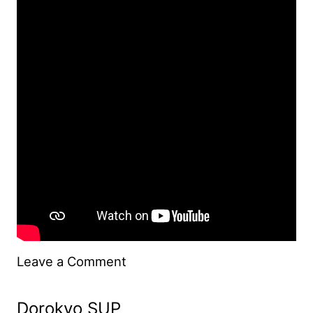
on
Leave a Comment
こ
Dorokyo SUP
の