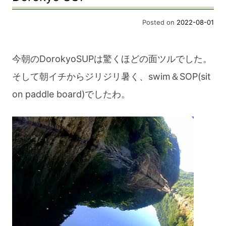
夏
Posted on
2022-08-01
は
澄
今朝のDorokyoSUPは驚くほどの面ツルでした。
ん
そして朝イチからジリジリ暑く、swim＆SOP(sit
で
on paddle board)でしたわ。
る
ね。