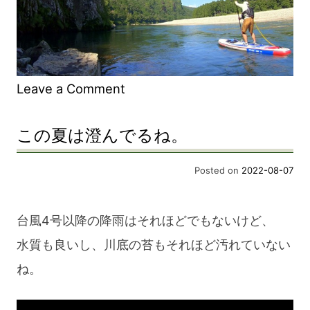
on
Leave a Comment
久
この夏は澄んでるね。
し
ぶ
Posted on
2022-08-07
り
に
台風4号以降の降雨はそれほどでもないけど、
STAND
水質も良いし、川底の苔もそれほど汚れていない
UP。
ね。