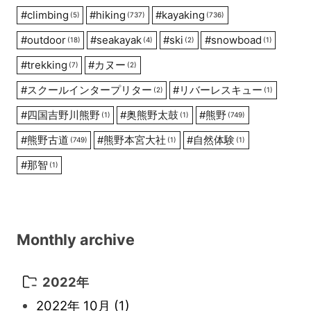
#
climbing
#
hiking
#
kayaking
(5)
(737)
(736)
#
outdoor
#
seakayak
#
ski
#
snowboad
(18)
(4)
(2)
(1)
#
trekking
#
カヌー
(7)
(2)
#
スクールインタープリター
#
リバーレスキュー
(2)
(1)
#
四国吉野川熊野
#
奥熊野太鼓
#
熊野
(1)
(1)
(749)
#
熊野古道
#
熊野本宮大社
#
自然体験
(749)
(1)
(1)
#
那智
(1)
Monthly archive
2022年
2022年 10月
(1)