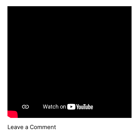
blog
on
Leave a Comment
Kayaking